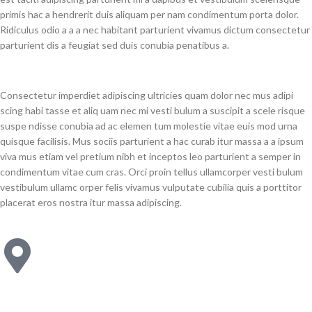
primis hac a hendrerit duis aliquam per nam condimentum porta dolor.
Ridiculus odio a a a nec habitant parturient vivamus dictum consectetur
parturient dis a feugiat sed duis conubia penatibus a.
Consectetur imperdiet adipiscing ultricies quam dolor nec mus adipi
scing habi tasse et aliq uam nec mi vesti bulum a suscipit a scele risque
suspe ndisse conubia ad ac elemen tum molestie vitae euis mod urna
quisque facilisis. Mus sociis parturient a hac curab itur massa a a ipsum
viva mus etiam vel pretium nibh et inceptos leo parturient a semper in
condimentum vitae cum cras. Orci proin tellus ullamcorper vesti bulum
vestibulum ullamc orper felis vivamus vulputate cubilia quis a porttitor
placerat eros nostra itur massa adipiscing.
71 Pilgrim Avenue