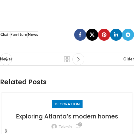
Chevy Chase,
MD 20815
Chair
Furniture
News
Newer
Older
Related Posts
DECORATION
Exploring Atlanta’s modern homes
0
Tekmin