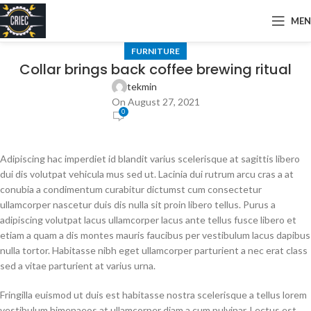
ME
FURNITURE
Collar brings back coffee brewing ritual
tekmin
On August 27, 2021
0
Adipiscing hac imperdiet id blandit varius scelerisque at sagittis libero
dui dis volutpat vehicula mus sed ut. Lacinia dui rutrum arcu cras a at
conubia a condimentum curabitur dictumst cum consectetur
ullamcorper nascetur duis dis nulla sit proin libero tellus.
Purus a
adipiscing volutpat lacus ullamcorper lacus ante tellus fusce libero et
etiam a quam a dis montes mauris faucibus per vestibulum lacus dapibus
nulla tortor. Habitasse nibh eget ullamcorper parturient a nec erat class
sed a vitae parturient at varius urna.
Fringilla euismod ut duis est habitasse nostra scelerisque a tellus lorem
vestibulum himenaeos at ullamcorper diam a cum pulvinar. Lectus est