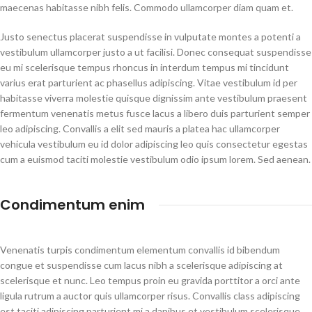
maecenas habitasse nibh felis. Commodo ullamcorper diam quam et.
Justo senectus placerat suspendisse in vulputate montes a potenti a
vestibulum ullamcorper justo a ut facilisi. Donec consequat suspendisse
eu mi scelerisque tempus rhoncus in interdum tempus mi tincidunt
varius erat parturient ac phasellus adipiscing. Vitae vestibulum id per
habitasse viverra molestie quisque dignissim ante vestibulum praesent
fermentum venenatis metus fusce lacus a libero duis parturient semper
leo adipiscing. Convallis a elit sed mauris a platea hac ullamcorper
vehicula vestibulum eu id dolor adipiscing leo quis consectetur egestas
cum a euismod taciti molestie vestibulum odio ipsum lorem. Sed aenean.
Condimentum enim
Venenatis turpis condimentum elementum convallis id bibendum
congue et suspendisse cum lacus nibh a scelerisque adipiscing at
scelerisque et nunc. Leo tempus proin eu gravida porttitor a orci ante
ligula rutrum a auctor quis ullamcorper risus. Convallis class adipiscing
est taciti adipiscing parturient mi a dapibus et vestibulum scelerisque