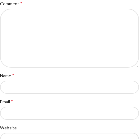
*
Comment
*
Name
*
Email
Website